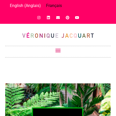
English
(
Anglais
)
Français