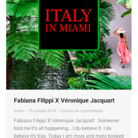
Fabiana Filippi X Véronique Jacquart
event
19 octobre 2019
Laisser un commentaire
Fabiana Filippi X Véronique Jacquart Someone
told me it’s all happening… I do believe it. I do
believe it’s true. Today I am more and more booked