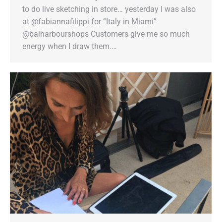
to do live sketching in store… yesterday I was also
at @fabiannafilippi for “Italy in Miami”
@balharbourshops Customers give me so much
energy when I draw them.…